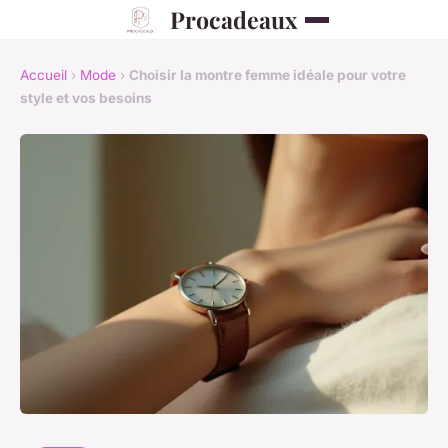
Procadeaux
Accueil
›
Mode
›
Choisir la montre femme idéale pour votre
style et vos besoins