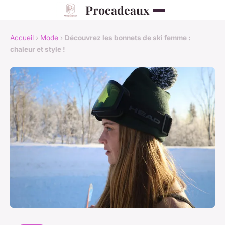
Procadeaux
Accueil
›
Mode
›
Découvrez les bonnets de ski femme :
chaleur et style !