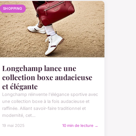
SHOPPING
Longchamp lance une
collection boxe audacieuse
et élégante
Longchamp réinvente l'élégance sportive avec
une collection boxe à la fois audacieuse et
raffinée. Alliant savoir-faire traditionnel et
modernité, cet...
19 mai 2025
10 min de lecture →