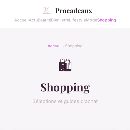
Procadeaux
Accueil
Actu
Beauté
Bien-etre
Lifestyle
Mode
Shopping
Accueil
› Shopping
🛍️
Shopping
Sélections et guides d'achat