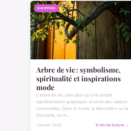
SHOPPING
Arbre de vie : symbolisme,
spiritualité et inspirations
mode
L'arbre de vie, bien plus qu'une simple
représentation graphique, incarne des valeurs
universelles. Dans la mode, la décoration ou la
bijouterie, ce m...
1 janvier 2026
6 min de lecture →