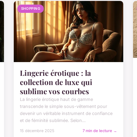
SHOPPING
Lingerie érotique : la
collection de luxe qui
sublime vos courbes
La lingerie érotique haut de gamme
transcende le simple sous-vêtement pour
devenir un véritable instrument de confiance
et de féminité sublimée. Selon...
15 décembre 2025
7 min de lecture →