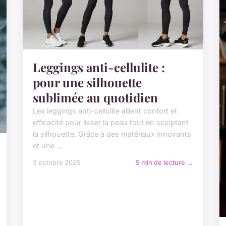
Leggings anti-cellulite :
pour une silhouette
sublimée au quotidien
Les leggings anti-cellulite allient confort et
efficacité pour lisser la peau tout en sculptant
la silhouette. Grâce à des matériaux innovants
et une ...
3 octobre 2025
5 min de lecture →