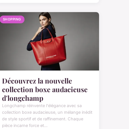
SHOPPING
Découvrez la nouvelle
collection boxe audacieuse
d'longchamp
Longchamp réinvente l'élégance avec sa
collection boxe audacieuse, un mélange inédit
de style sportif et de raffinement. Chaque
pièce incarne force et...